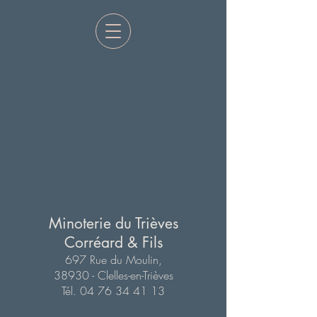
Minoterie du Trièves
Corréard & Fils
697 Rue du Moulin,
38930 - Clelles-en-Trièves
Tél. 04 76 34 41 13