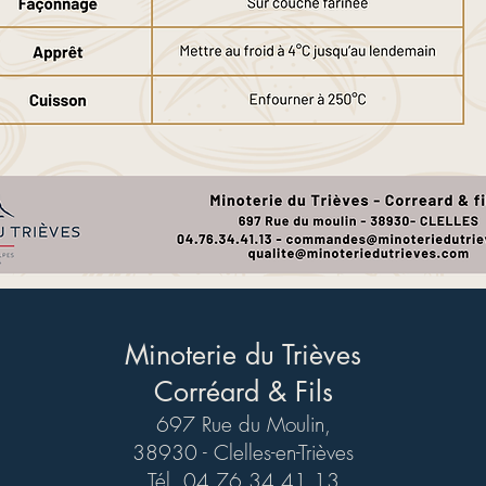
Minoterie du Trièves
Corréard & Fils
697 Rue du Moulin,
38930 - Clelles-en-Trièves
Tél. 04 76 34 41 13