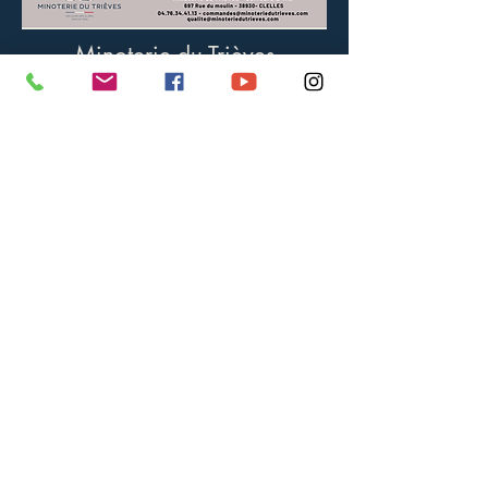
Minoterie du Trièves
Corréard & Fils
697 Rue du Moulin,
38930 - Clelles-en-Trièves
Tél. 04 76 34 41 13
Formulaire de contact
© 2021
minoteriedutrieves.com
- Site, photos,
vidéos par
Guillaume Raverdy
- Images drone par
Thibault Mollard