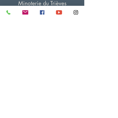
Minoterie du Trièves
Corréard & Fils
697 Rue du Moulin,
38930 - Clelles-en-Trièves
Tél. 04 76 34 41 13
Formulaire de contact
© 2021
minoteriedutrieves.com
- Site, photos,
vidéos par
Guillaume Raverdy
- Images drone par
Thibault Mollard
Mentions légales